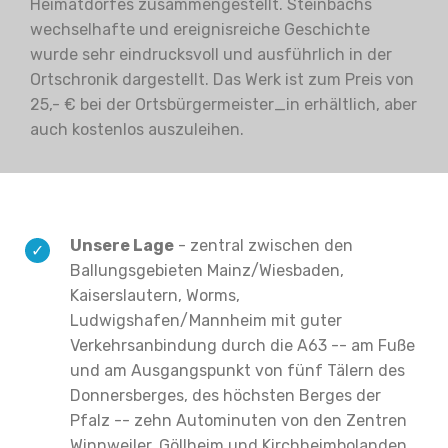
Heimatdorfes zusammengestellt. Steinbachs
wechselhafte und ereignisreiche Geschichte
wurde sehr eindrucksvoll und ausführlich in der
Ortschronik dargestellt. Das Werk ist zum Preis von
25,- € bei der Ortsbürgermeister_in erhältlich, aber
auch kostenlos auszuleihen.
Unsere Lage
- zentral zwischen den
Ballungsgebieten Mainz/Wiesbaden,
Kaiserslautern, Worms,
Ludwigshafen/Mannheim mit guter
Verkehrsanbindung durch die A63 -- am Fuße
und am Ausgangspunkt von fünf Tälern des
Donnersberges, des höchsten Berges der
Pfalz -- zehn Autominuten von den Zentren
Winnweiler, Göllheim und Kirchheimbolanden,